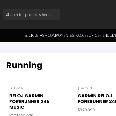
BICICLETAS
COMPONENTES
ACCESORIOS
INDUM
Running
|
GARMIN
|
GARMIN
Out of stock
Out of stock
RELOJ GARMIN
GARMIN RELOJ
FORERUNNER 245
FORERUNNER 24
MUSIC
$379.990
$150.000
from