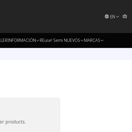
EN
LLER
INFORMACIÓN
REuse! Semi NUEVOS
MARCAS
er products.