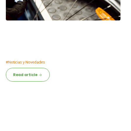
7/9/2024
Mantén tu Bicicleta en Perfecto
Estado
¡Mantén tu Bicicleta en Perfecto Estado con el Servicio de
Mantenimiento de RideON! Tu bicicleta ...
#Noticias y Novedades
Read article