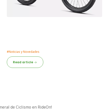
7/9/2024
Ebike - Solo eres tu.. pero más
rápido...
¡Descubre el Futuro del Ciclismo con una eBike de RideON!
¿Estás listo para revolucionar tu exper...
#Noticias y Novedades
Read article
neral de Ciclismo en RideOn!