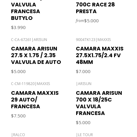
VALVULA
700C RACE 28
FRANCESA
PRESTA
BUTYLO
$5.000
from
$3.990
C-CA-67261
|
ARISUN
9004TK123
|
MAXXIS
Out of stock
CAMARA ARISUN
CAMARA MAXXIS
27.5 X 1.75 / 2.35
27.5X1.75/2.4 FV
VALVULA DE AUTO
48MM
$5.000
$7.000
C-CM-119820
|
MAXXIS
|
ARISUN
CAMARA MAXXIS
CAMARA ARISUN
29 AUTO/
700 X 18/25C
FRANCESA
VALVULA
FRANCESA
$7.500
$5.000
|
RALCO
|
LE TOUR