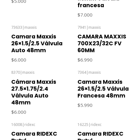
$5.000
francesa
$7.000
73633
|
maxxis
7941
|
maxxis
Out of stock
Camara Maxxis
CAMARA MAXXIS
26×1.5/2.5 Válvula
700X23/32C FV
Auto 48mm
60MM
$6.000
$6.990
8370
|
maxxis
7364
|
maxxis
Cámara Maxxis
Camara Maxxis
27.5×1.75/2.4
26×1.5/2.5 Válvula
Válvula Auto
Francesa 48mm
48mm
$5.990
$6.000
16008
|
ridexc
16225
|
ridexc
Camara RIDEXC
Camara RIDEXC