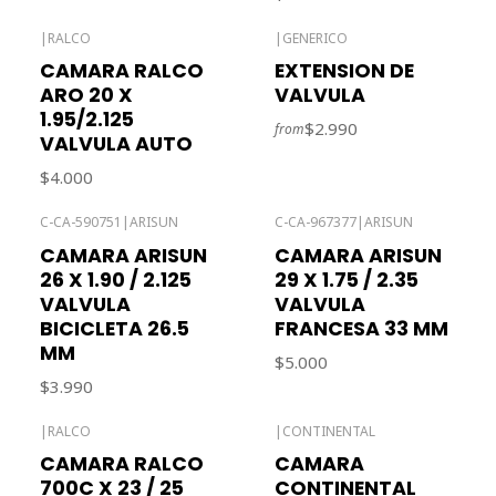
|
RALCO
|
GENERICO
CAMARA RALCO
EXTENSION DE
ARO 20 X
VALVULA
1.95/2.125
$2.990
from
VALVULA AUTO
$4.000
C-CA-590751
|
ARISUN
C-CA-967377
|
ARISUN
Out of stock
CAMARA ARISUN
CAMARA ARISUN
26 X 1.90 / 2.125
29 X 1.75 / 2.35
VALVULA
VALVULA
BICICLETA 26.5
FRANCESA 33 MM
MM
$5.000
$3.990
|
RALCO
|
CONTINENTAL
CAMARA RALCO
CAMARA
700C X 23 / 25
CONTINENTAL