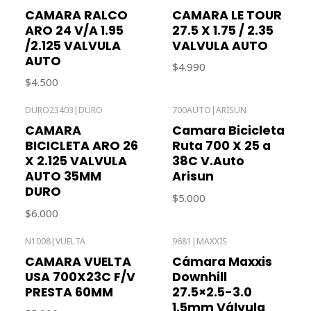
CAMARA RALCO
CAMARA LE TOUR
ARO 24 V/A 1.95
27.5 X 1.75 / 2.35
/2.125 VALVULA
VALVULA AUTO
AUTO
$4.990
$4.500
DURO23403
|
DURO
700AUTO
|
ARISUN
Out of stock
CAMARA
Camara Bicicleta
BICICLETA ARO 26
Ruta 700 X 25 a
X 2.125 VALVULA
38C V.Auto
AUTO 35MM
Arisun
DURO
$5.000
$6.000
N1008
|
VUELTA
9681
|
MAXXIS
Out of stock
CAMARA VUELTA
Cámara Maxxis
USA 700X23C F/V
Downhill
PRESTA 60MM
27.5×2.5-3.0
1.5mm Válvula