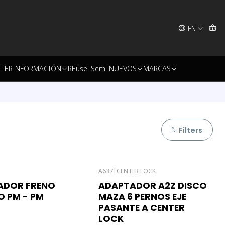
EN
LLER
INFORMACIÓN
REuse! Semi NUEVOS
MARCAS
Filters
A637
|
CENTER LOCK
ck
Out of stock
ADOR FRENO
ADAPTADOR A2Z DISCO
 PM - PM
MAZA 6 PERNOS EJE
PASANTE A CENTER
LOCK