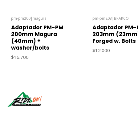
pm-pm200
|
magura
pm-pm203
|
BRAKCO
Out of stock
Out of stock
Adaptador PM-PM
Adaptador PM-
200mm Magura
203mm (23mm
(40mm) +
Forged w. Bolts
washer/bolts
$12.000
$16.700
Síguenos