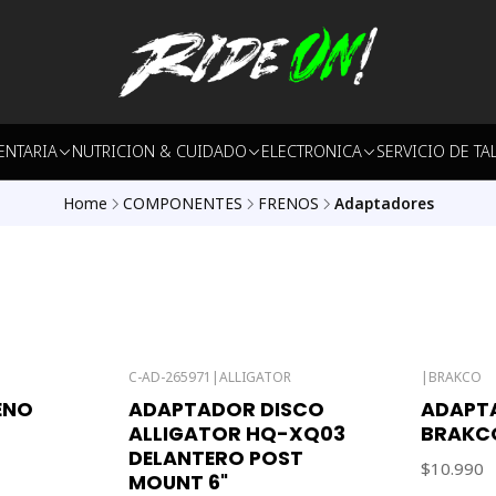
ENTARIA
NUTRICION & CUIDADO
ELECTRONICA
SERVICIO DE TA
Home
COMPONENTES
FRENOS
Adaptadores
C-AD-265971
|
ALLIGATOR
|
BRAKCO
Out of sto
ENO
ADAPTADOR DISCO
ADAPT
ALLIGATOR HQ-XQ03
BRAKCO
DELANTERO POST
$10.990
MOUNT 6"