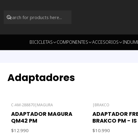
BICICLETAS
COMPONENTES
ACCESORIOS
INDUM
Adaptadores
C-AM-288870
|
MAGURA
|
BRAKCO
ADAPTADOR MAGURA
ADAPTADOR FR
QM42 PM
BRAKCO PM - IS
$12.990
$10.990