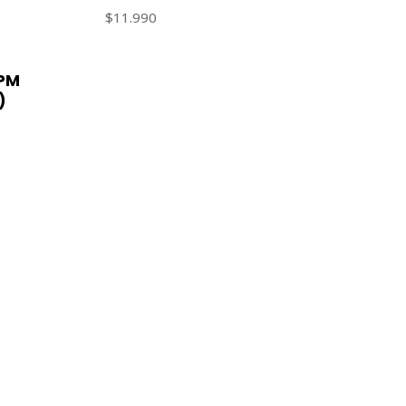
$11.990
PM
)
CONTACT US
ventas@rideon.cl
56942237877