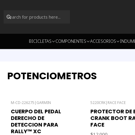
BICICLETAS
COMPONENTES
ACCESORIOS
INDUM
POTENCIOMETROS
M-CD-226275
|
GARMIN
5220CRK
|
RACE FACE
CUERPO DEL PEDAL
PROTECTOR DE B
DERECHO DE
CRANK BOOT R
DETECCION PARA
FACE
RALLY™ XC
$12.000