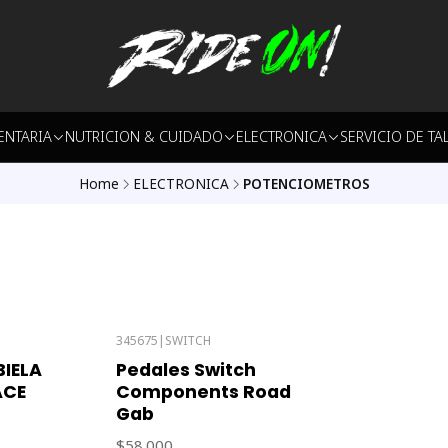
ENTARIA
NUTRICION & CUIDADO
ELECTRONICA
SERVICIO DE TA
Home
ELECTRONICA
POTENCIOMETROS
345675
|
SWITCH
IELA
Pedales Switch
ACE
Components Road
Gab
$58.000