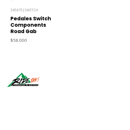
345675
|
SWITCH
Agotado
Pedales Switch
Components
Road Gab
$58.000
Síguenos
CONTÁCTANOS
ventas@rideon.cl
56942237877