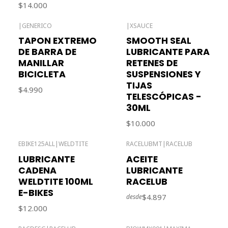
$14.000
|
GENERICO
|
XSAUCE
TAPON EXTREMO
SMOOTH SEAL
DE BARRA DE
LUBRICANTE PARA
MANILLAR
RETENES DE
BICICLETA
SUSPENSIONES Y
TIJAS
$4.990
TELESCÓPICAS -
30ML
$10.000
EBIKE125ALL
|
WELDTITE
RACELUBMT
|
RACELUB
Agotado
Agotado
LUBRICANTE
ACEITE
CADENA
LUBRICANTE
WELDTITE 100ML
RACELUB
E-BIKES
$4.897
desde
$12.000