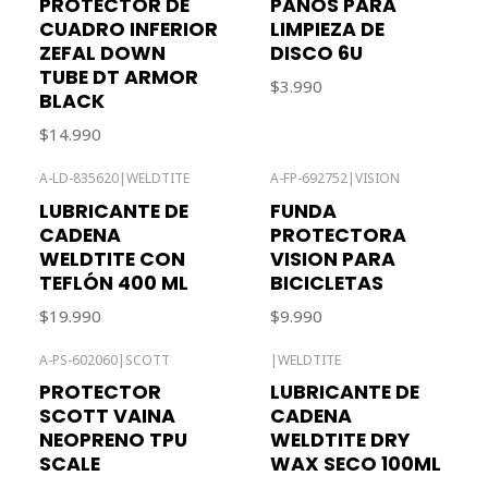
PROTECTOR DE
PAÑOS PARA
CUADRO INFERIOR
LIMPIEZA DE
ZEFAL DOWN
DISCO 6U
TUBE DT ARMOR
$3.990
BLACK
$14.990
A-LD-835620
|
WELDTITE
A-FP-692752
|
VISION
LUBRICANTE DE
FUNDA
CADENA
PROTECTORA
WELDTITE CON
VISION PARA
TEFLÓN 400 ML
BICICLETAS
$19.990
$9.990
A-PS-602060
|
SCOTT
|
WELDTITE
Agotado
Agotado
PROTECTOR
LUBRICANTE DE
SCOTT VAINA
CADENA
NEOPRENO TPU
WELDTITE DRY
SCALE
WAX SECO 100ML