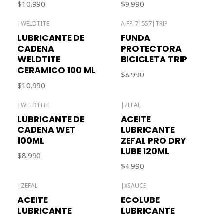
$10.990
$9.990
|
WELDTITE
A-FP-71557
|
TRIP
Agotado
LUBRICANTE DE
FUNDA
CADENA
PROTECTORA
WELDTITE
BICICLETA TRIP
CERAMICO 100 ML
$8.990
$10.990
|
WELDTITE
|
ZEFAL
Agotado
Agotado
LUBRICANTE DE
ACEITE
CADENA WET
LUBRICANTE
100ML
ZEFAL PRO DRY
LUBE 120ML
$8.990
$4.990
|
ZEFAL
|
XSAUCE
ACEITE
ECOLUBE
LUBRICANTE
LUBRICANTE