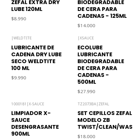
ZEFAL EXTRA DRY
BIODEGRADABLE
LUBE 120ML
DE CERA PARA
CADENAS - 125ML
$8.990
$14.000
|
WELDTITE
|
XSAUCE
Agotado
Agotado
LUBRICANTE DE
ECOLUBE
CADENA DRY LUBE
LUBRICANTE
SECO WELDTITE
BIODEGRADABLE
100 ML
DE CERA PARA
CADENAS -
$9.990
500ML
$27.990
1000181
|
X-SAUCE
TZ2073BA
|
ZEFAL
No disponible
Agotado
LIMPIADOR X-
SET CEPILLOS ZEFAL
SAUCE
MODELO ZB
DESENGRASANTE
TWIST/CLEAN/WASH
900ML
$18.000