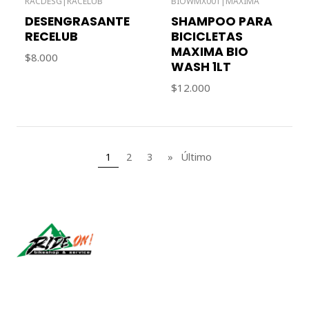
RACDESG
|
RACELUB
BIOWMX001
|
MAXIMA
Agotado
Agotado
DESENGRASANTE
SHAMPOO PARA
RECELUB
BICICLETAS
MAXIMA BIO
$8.000
WASH 1LT
$12.000
1
2
3
»
Último
Síguenos