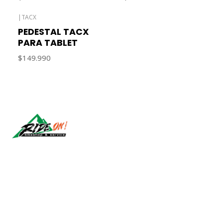
|
TACX
PEDESTAL TACX
PARA TABLET
$149.990
Síguenos
CONTÁCTANOS
ventas@rideon.cl
56942237877