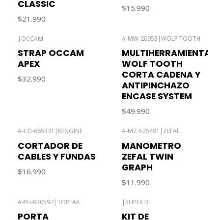
CLASSIC
$15.990
$21.990
|
OCCAM
A-MW-20953
|
WOLF TOOTH
STRAP OCCAM
MULTIHERRAMIENTA
APEX
WOLF TOOTH
CORTA CADENA Y
$32.990
ANTIPINCHAZO
ENCASE SYSTEM
$49.990
A-CD-665331
|
KENGINE
A-MZ-525491
|
ZEFAL
CORTADOR DE
MANOMETRO
CABLES Y FUNDAS
ZEFAL TWIN
GRAPH
$16.990
$11.990
A-PH-930597
|
TOPEAK
|
SUPER B
PORTA
KIT DE