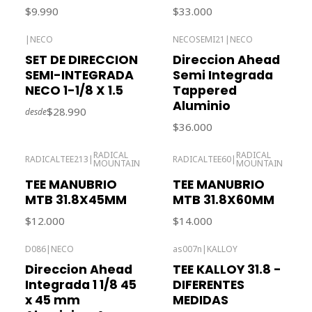
$9.990
$33.000
|
NECO
NECOSEMI21
|
NECO
Agotado
SET DE DIRECCION
Direccion Ahead
SEMI-INTEGRADA
Semi Integrada
NECO 1-1/8 X 1.5
Tappered
Aluminio
$28.990
desde
$36.000
RADICAL
RADICAL
RADICALTEE213
|
RADICALTEE60
|
MOUNTAIN
MOUNTAIN
TEE MANUBRIO
TEE MANUBRIO
MTB 31.8X45MM
MTB 31.8X60MM
$12.000
$14.000
D086
|
NECO
as007n
|
KALLOY
Agotado
Direccion Ahead
TEE KALLOY 31.8 -
Integrada 1 1/8 45
DIFERENTES
x 45 mm
MEDIDAS