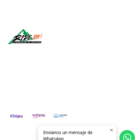
Síguenos
CONTÁCTANOS
ventas@rideon.cl
56942237877
Envíanos un mensaje de
2026 RIDE ON!.
WhatsApp