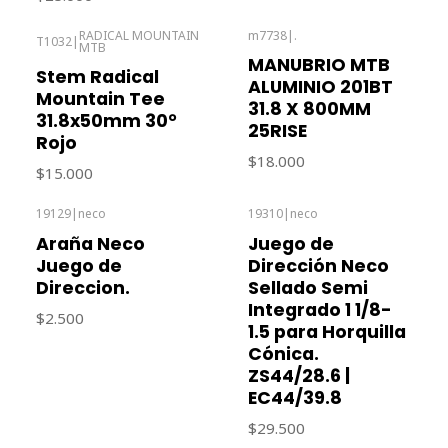
RADICAL MOUNTAIN
m7738
|
.
T1032
|
MTB
Agotado
MANUBRIO MTB
Stem Radical
ALUMINIO 201BT
Mountain Tee
31.8 X 800MM
31.8x50mm 30°
25RISE
Rojo
$18.000
$15.000
19129
|
neco
19310
|
neco
Araña Neco
Juego de
Juego de
Dirección Neco
Direccion.
Sellado Semi
Integrado 1 1/8-
$2.500
1.5 para Horquilla
Cónica.
ZS44/28.6 |
EC44/39.8
$29.500