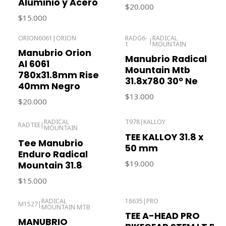
Aluminio y Acero
$20.000
$15.000
ORION6061
|
ORION
RADG6-
RADICAL
|
1
MOUNTAIN
Agotado
Agotado
Manubrio Orion
Manubrio Radical
Al 6061
Mountain Mtb
780x31.8mm Rise
31.8x780 30º Ne
40mm Negro
$13.000
$20.000
RADICAL
T978
|
KALLOY
RADTEE
|
MOUNTAIN
Agotado
TEE KALLOY 31.8 x
Tee Manubrio
50 mm
Enduro Radical
$19.000
Mountain 31.8
$15.000
RADICAL
18635
|
PRO
M1527
|
MOUNTAIN MTB
Agotado
Agotado
TEE A-HEAD PRO
MANUBRIO