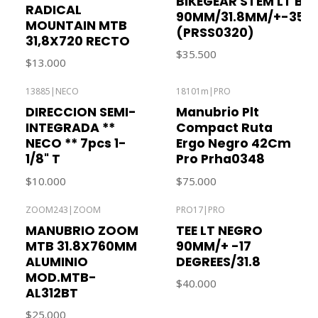
BIKEGEAR STEM LT BL
RADICAL
90MM/31.8MM/+-35D
MOUNTAIN MTB
(PRSS0320)
31,8X720 RECTO
$35.500
$13.000
13885
|
NECO
18101m
|
PRO
Agotado
Agotado
DIRECCION SEMI-
Manubrio Plt
INTEGRADA **
Compact Ruta
NECO ** 7pcs 1-
Ergo Negro 42Cm
1/8" T
Pro Prha0348
$10.000
$75.000
ZOOM243
|
ZOOM
PRO17
|
PRO
Agotado
MANUBRIO ZOOM
TEE LT NEGRO
MTB 31.8X760MM
90MM/+ -17
ALUMINIO
DEGREES/31.8
MOD.MTB-
$40.000
AL312BT
$25.000