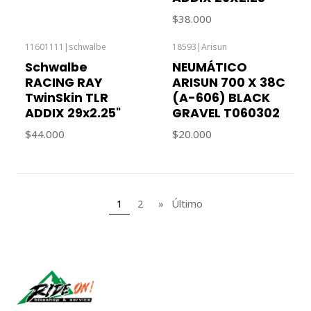
$38.000
11601111
|
schwalbe
18593
|
Arisun
Schwalbe
NEUMÁTICO
RACING RAY
ARISUN 700 X 38C
TwinSkin TLR
(A-606) BLACK
ADDIX 29x2.25"
GRAVEL T060302
$44.000
$20.000
1
2
»
Último