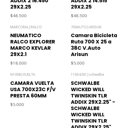
ADDIX 2 16.450
ADDIX 2 14.515
29X2.25
29X2.25
$48.500
$48.500
MARCORAL
|
RALCO
700AUTO
|
ARISUN
NEUMATICO
Camara Bicicleta
RALCO EXPLORER
Ruta 700 X 25 a
MARCO KEVLAR
38C V.Auto
29X2.1
Arisun
$18.000
$5.000
N1008
|
VUELTA
11654281
|
schwalbe
CAMARA VUELTA
SCHWALBE
USA 700X23C F/V
WICKED WILL
PRESTA 60MM
TWINSKIN TLR
ADDIX 29X2.25" -
$5.000
SCHWALBE
WICKED WILL
TWINSKIN TLR
ADDIX 29X2.25"