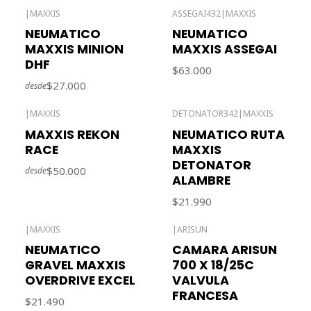
|
MAXXIS
ASSEGAI432
|
MAXXIS
Agotado
NEUMATICO
NEUMATICO
MAXXIS MINION
MAXXIS ASSEGAI
DHF
$63.000
$27.000
desde
|
MAXXIS
DETONATOR342
|
MAXXIS
Agotado
Agotado
MAXXIS REKON
NEUMATICO RUTA
RACE
MAXXIS
DETONATOR
$50.000
desde
ALAMBRE
$21.990
|
MAXXIS
|
ARISUN
NEUMATICO
CAMARA ARISUN
GRAVEL MAXXIS
700 X 18/25C
OVERDRIVE EXCEL
VALVULA
FRANCESA
$21.490