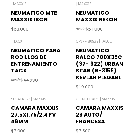
|
MAXXIS
|
MAXXIS
Agotado
Agotado
NEUMATICO MTB
NEUMATICO
MAXXIS IKON
MAXXIS REKON
$68.000
$51.000
desde
|
TACX
C-N7-480932
|
RALCO
NEUMATICO PARA
NEUMATICO
RODILLOS DE
RALCO 700X35C
ENTRENAMIENTO
(37- 622) URBAN
TACX
STAR (R-3155)
KEVLAR PLEGABL
$44.990
desde
$19.000
9004TK123
|
MAXXIS
C-CM-119820
|
MAXXIS
CAMARA MAXXIS
CAMARA MAXXIS
27.5X1.75/2.4 FV
29 AUTO/
48MM
FRANCESA
$7.000
$7.500