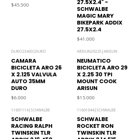
27.5X2.4" -
$45.500
SCHWALBE
MAGIC MARY
BIKEPARK ADDIX
27.5X2.4
$41.000
DURO23403
|
DURO
ARISUN29225
|
ARISUN
Agotado
CAMARA
NEUMATICO
BICICLETA ARO 26
BICICLETA ARO 29
X 2.125 VALVULA
X 2.25 30 TPI
AUTO 35MM
MOUNT COOK
DURO
ARISUN
$6.000
$15.000
11601114
|
SCHWALBE
11601044
|
SCHWALBE
Agotado
SCHWALBE
SCHWALBE
RACING RALPH
ROCKET RON
TWINSKIN TLR
TWINSKIN TLR