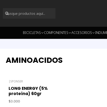
BICICLETAS
COMPONENTES
ACCESORIOS
INDUM
AMINOACIDOS
|
SPONSER
Agotado
LONG ENERGY (5%
proteína) 60gr
$3.000