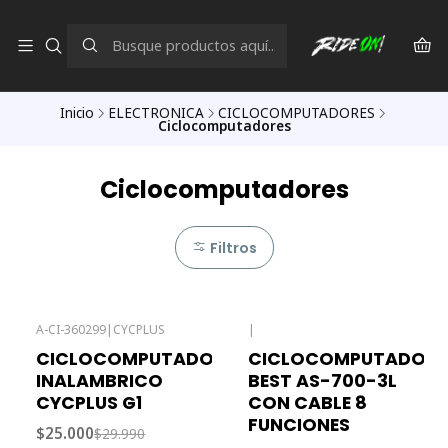
Inicio
ELECTRONICA
CICLOCOMPUTADORES
Ciclocomputadores
Ciclocomputadores
Filtros
A-CI-360299
|
CYCPLUS
|
-17% OFF
CICLOCOMPUTADOR
CICLOCOMPUTADOR
INALAMBRICO
BEST AS-700-3L
CYCPLUS G1
CON CABLE 8
FUNCIONES
$25.000
$29.990