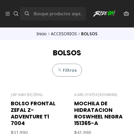
Inicio
ACCESORIOS
BOLSOS
BOLSOS
Filtros
J-BF-646193
|
ZEFAL
A-MD-319753
|
ROSWHEEL
Agotado
Agotado
BOLSO FRONTAL
MOCHILA DE
ZEFAL Z-
HIDRATACION
ADVENTURE T1
ROSWHEEL NEGRA
7004
151365-A
$31.990
$41.990