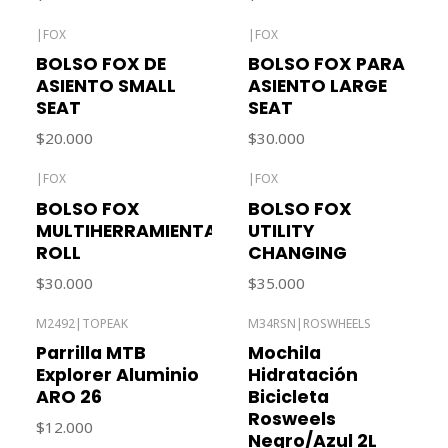
|
FOX
|
FOX
Agotado
Agotado
BOLSO FOX DE
BOLSO FOX PARA
ASIENTO SMALL
ASIENTO LARGE
SEAT
SEAT
$20.000
$30.000
|
FOX
|
FOX
BOLSO FOX
BOLSO FOX
MULTIHERRAMIENTAS
UTILITY
ROLL
CHANGING
$30.000
$35.000
M2492
|
TOPEAK
M34RSN
|
ROSWHEELS
Agotado
Parrilla MTB
Mochila
Explorer Aluminio
Hidratación
ARO 26
Bicicleta
Rosweels
$12.000
Negro/Azul 2L