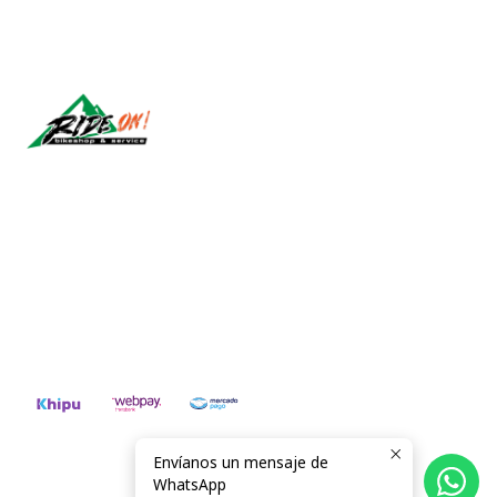
Síguenos
CONTÁCTANOS
ventas@rideon.cl
56942237877
Envíanos un mensaje de
2026 RIDE ON!.
WhatsApp
Todos los derechos reservados.
Desarrollado por Jumpseller
.