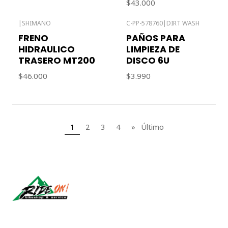
$43.000
|
SHIMANO
C-PP-578760
|
DIRT WASH
FRENO
PAÑOS PARA
HIDRAULICO
LIMPIEZA DE
TRASERO MT200
DISCO 6U
$46.000
$3.990
1
2
3
4
»
Último
Síguenos