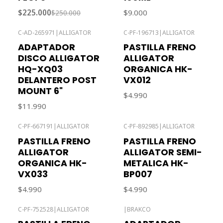
$225.000
$9.000
$250.000
C-AD-265971
|
ALLIGATOR
C-PF-196713
|
ALLIGATOR
ADAPTADOR
PASTILLA FRENO
DISCO ALLIGATOR
ALLIGATOR
HQ-XQ03
ORGANICA HK-
DELANTERO POST
VX012
MOUNT 6"
$4.990
$11.990
C-PF-667191
|
ALLIGATOR
C-PF-892985
|
ALLIGATOR
Agotado
PASTILLA FRENO
PASTILLA FRENO
ALLIGATOR
ALLIGATOR SEMI-
ORGANICA HK-
METALICA HK-
VX033
BP007
$4.990
$4.990
C-PF-752528
|
ALLIGATOR
|
BRAKCO
Agotado