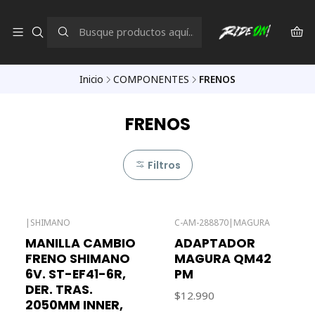
Inicio
COMPONENTES
FRENOS
FRENOS
Filtros
|
SHIMANO
C-AM-288870
|
MAGURA
MANILLA CAMBIO
ADAPTADOR
FRENO SHIMANO
MAGURA QM42
6V. ST-EF41-6R,
PM
DER. TRAS.
$12.990
2050MM INNER,