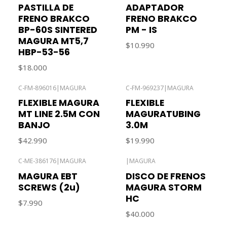
Agotado
PASTILLA DE
ADAPTADOR
FRENO BRAKCO
FRENO BRAKCO
BP-60S SINTERED
PM - IS
MAGURA MT5,7
$10.990
HBP-53-56
$18.000
C-FM-896016
|
MAGURA
C-FM-969237
|
MAGURA
Agotado
FLEXIBLE MAGURA
FLEXIBLE
MT LINE 2.5M CON
MAGURATUBING
BANJO
3.0M
$42.990
$19.990
C-ME-386176
|
MAGURA
|
MAGURA
MAGURA EBT
DISCO DE FRENOS
SCREWS (2u)
MAGURA STORM
HC
$7.990
$40.000