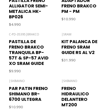
PASTILLA FRENO
ADAPTADOR
ALLIGATOR SEMI-
FRENO BRAKCO
METALICA HK-
PM - PM
BP026
$10.990
$4.990
C-PD-35395
|
BRAKCO
|
SRAM
Agotado
PASTILLA DE
KIT PALANCA DE
FRENO BRAKCO
FRENO SRAM
TRANQUILA BP-
GUIDE RS AL V2
57T & SP-57 AVID
$31.990
XO SRAM GUIDE
$9.990
|
SHIMANO
|
SHIMANO
PAR PATIN FRENO
FRENO
SHIMANO BR-
HIDRAULICO
6700 ULTEGRA
DELANTERO
MT200
$10.990