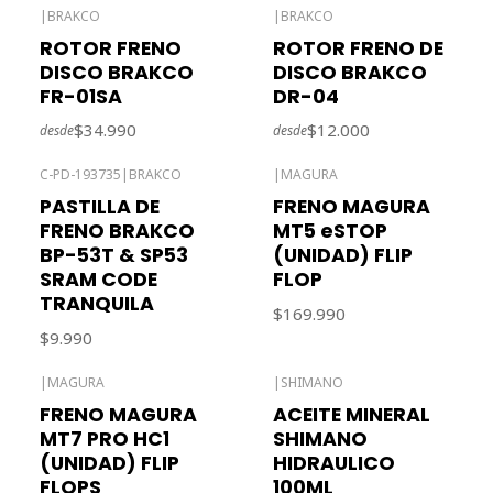
|
BRAKCO
|
BRAKCO
Agotado
ROTOR FRENO
ROTOR FRENO DE
DISCO BRAKCO
DISCO BRAKCO
FR-01SA
DR-04
$34.990
$12.000
desde
desde
C-PD-193735
|
BRAKCO
|
MAGURA
Agotado
PASTILLA DE
FRENO MAGURA
FRENO BRAKCO
MT5 eSTOP
BP-53T & SP53
(UNIDAD) FLIP
SRAM CODE
FLOP
TRANQUILA
$169.990
$9.990
|
MAGURA
|
SHIMANO
-10% OFF
Agotado
FRENO MAGURA
ACEITE MINERAL
MT7 PRO HC1
SHIMANO
(UNIDAD) FLIP
HIDRAULICO
FLOPS
100ML