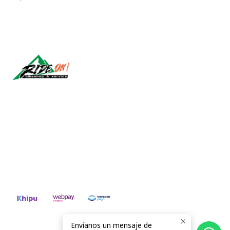
Síguenos
CONTÁCTANOS
ventas@rideon.cl
56942237877
Envíanos un mensaje de
2026 RIDE ON!.