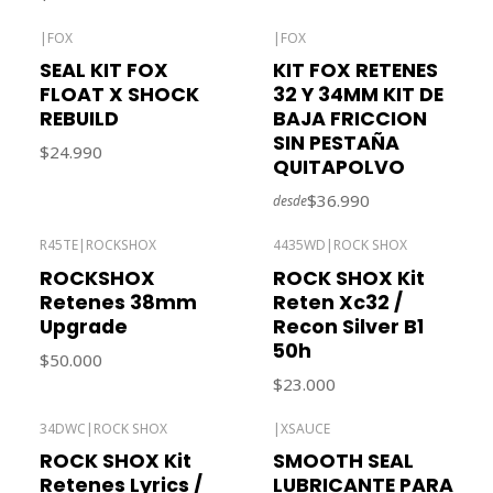
|
FOX
|
FOX
SEAL KIT FOX
KIT FOX RETENES
FLOAT X SHOCK
32 Y 34MM KIT DE
REBUILD
BAJA FRICCION
SIN PESTAÑA
$24.990
QUITAPOLVO
$36.990
desde
R45TE
|
ROCKSHOX
4435WD
|
ROCK SHOX
Agotado
ROCKSHOX
ROCK SHOX Kit
Retenes 38mm
Reten Xc32 /
Upgrade
Recon Silver B1
50h
$50.000
$23.000
34DWC
|
ROCK SHOX
|
XSAUCE
Agotado
ROCK SHOX Kit
SMOOTH SEAL
Retenes Lyrics /
LUBRICANTE PARA