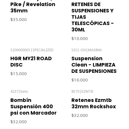
Pike / Revelation
RETENES DE
35mm
SUSPENSIONES Y
TIJAS
$35.000
TELESCÓPICAS -
30ML
$10.000
S206000001
|
SPECIALIZED
SSCL-OH
|
MAXIMA
Agotado
HGR MY21 ROAD
Suspension
DISC
Clean - LIMPIEZA
DE SUSPENSIONES
$15.000
$16.000
4237
|
beto
8573
|
EZMTB
Agotado
Agotado
Bombín
Retenes Ezmtb
Suspensión 400
32mm Rockshox
psi con Marcador
$32.000
$32.000