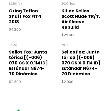
8659
|
fox
5002
|
fox
Agotado
Oring Teflon
Kit de Sellos
Shaft Fox FIT4
Scott Nude TR/T,
2018
Air Sleeve
Rebuild
$4.300
$25.000
7899
|
86731
|
Sellos Fox: Junta
Sellos Fox: Junta
tórica [(-006)
tórica [(-006)
070 CS X 0.114 ID]
070 CS X 0.114 ID]
Estándar N674-
Estándar N674-
70 Dinámico
70 Dinámico
$2.500
$2.000