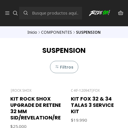
Inicio
COMPONENTES
SUSPENSION
SUSPENSION
Filtros
|
ROCK SHOX
C-KF-120947
|
FOX
Agotado
KIT ROCK SHOX
KIT FOX 32 & 34
UPGRADE DE RETENES
TALAS 3 SERVICE
32 MM
KIT
SID/REVELATION/REBA
$19.990
$25.000