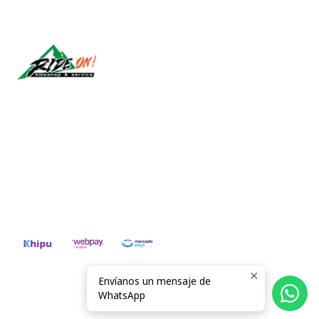
Síguenos
CONTÁCTANOS
ventas@rideon.cl
56942237877
Envíanos un mensaje de
2026 RIDE ON!.
WhatsApp
Todos los derechos reservados.
Desarrollado por Jumpseller
.