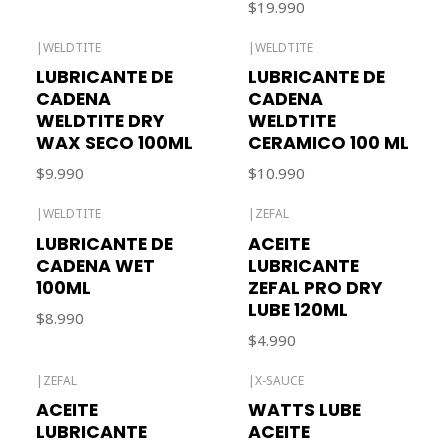
$19.990
|
WELDTITE
|
WELDTITE
Agotado
Agotado
LUBRICANTE DE
LUBRICANTE DE
CADENA
CADENA
WELDTITE DRY
WELDTITE
WAX SECO 100ML
CERAMICO 100 ML
$9.990
$10.990
|
WELDTITE
|
ZEFAL
Agotado
Agotado
LUBRICANTE DE
ACEITE
CADENA WET
LUBRICANTE
100ML
ZEFAL PRO DRY
LUBE 120ML
$8.990
$4.990
|
ZEFAL
|
X-SAUCE
ACEITE
WATTS LUBE
LUBRICANTE
ACEITE