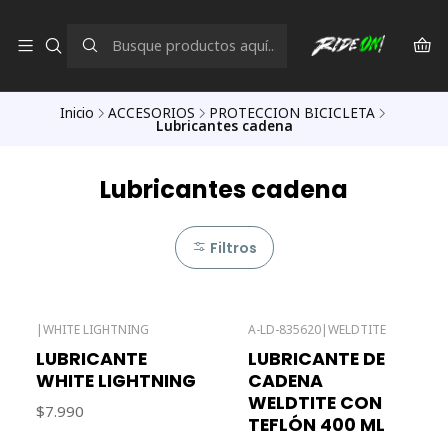
Inicio
ACCESORIOS
PROTECCION BICICLETA
Lubricantes cadena
Lubricantes cadena
Filtros
|
WHITE LIGHTNING
A-LD-835620
|
WELDTITE
Agotado
LUBRICANTE
LUBRICANTE DE
WHITE LIGHTNING
CADENA
WELDTITE CON
$7.990
TEFLÓN 400 ML