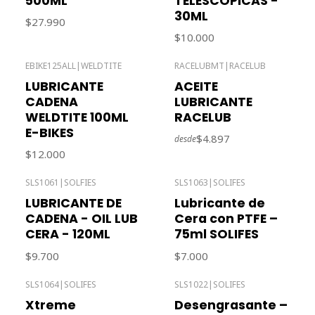
500ML
TELESCÓPICAS -
30ML
$27.990
$10.000
EBIKE125ALL
|
WELDTITE
RACELUBMT
|
RACELUB
Agotado
Agotado
LUBRICANTE
ACEITE
CADENA
LUBRICANTE
WELDTITE 100ML
RACELUB
E-BIKES
$4.897
desde
$12.000
SLS1061
|
SOLFIES
SLS1063
|
SOLIFES
Agotado
Agotado
LUBRICANTE DE
Lubricante de
CADENA - OIL LUB
Cera con PTFE –
CERA - 120ML
75ml SOLIFES
$9.700
$7.000
SLS1064
|
SOLIFES
SLS1022
|
SOLIFES
Agotado
Xtreme
Desengrasante –