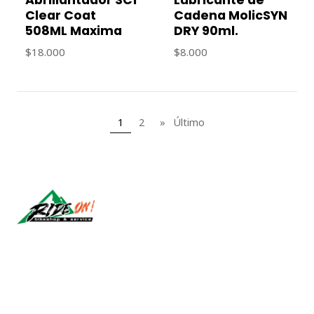
Clear Coat
Cadena MolicSYN
508ML Maxima
DRY 90ml.
$18.000
$8.000
1
2
»
Último
Síguenos
CONTÁCTANOS
ventas@rideon.cl