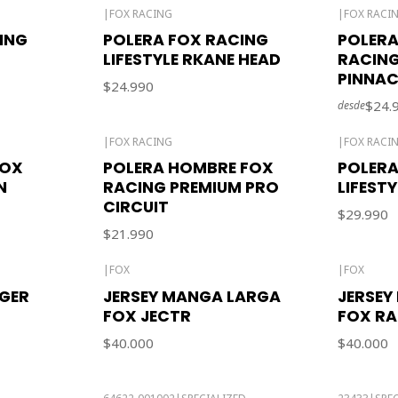
|
FOX RACING
|
FOX RACI
Agotado
ING
POLERA FOX RACING
POLERA
LIFESTYLE RKANE HEAD
RACING
PINNAC
$24.990
$24.
desde
|
FOX RACING
|
FOX RACI
Agotado
Agotado
FOX
POLERA HOMBRE FOX
POLERA
N
RACING PREMIUM PRO
LIFEST
CIRCUIT
$29.990
$21.990
|
FOX
|
FOX
Agotado
Agotado
NGER
JERSEY MANGA LARGA
JERSEY
FOX JECTR
FOX R
$40.000
$40.000