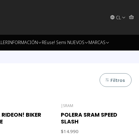
CL
LLER
INFORMACIÓN
REuse! Semi NUEVOS
MARCAS
Filtros
|
SRAM
Agotado
 RIDEON! BIKER
POLERA SRAM SPEED
E
SLASH
$14.990