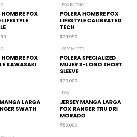
NG
|
FOX RACING
 HOMBRE FOX
POLERA HOMBRE FOX
 LIFESTYLE
LIFESTYLE CALIBRATED
LE
TECH
990
$29.990
NG
|
SPECIALIZED
 HOMBRE FOX
POLERA SPECIALIZED
YLE KAWASAKI
MUJER S-LOGO SHORT
SLEEVE
$20.000
|
FOX
Agotado
 MANGA LARGA
JERSEY MANGA LARGA
ANGER SWATH
FOX RANGER TRU DRI
MORADO
$50.000