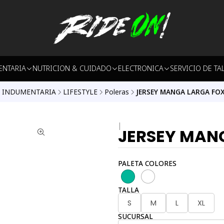
ENTARIA
NUTRICION & CUIDADO
ELECTRONICA
SERVICIO DE TA
INDUMENTARIA
LIFESTYLE
Poleras
JERSEY MANGA LARGA FOX
|
JERSEY MAN
PALETA COLORES
TALLA
S
M
L
XL
SUCURSAL