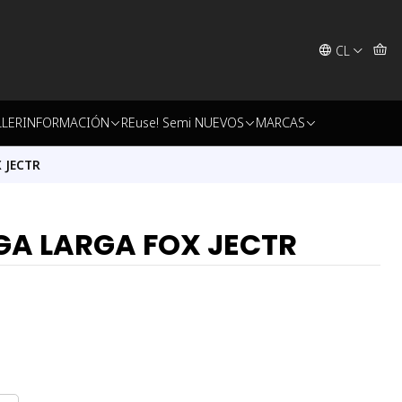
CL
LLER
INFORMACIÓN
REuse! Semi NUEVOS
MARCAS
 JECTR
GA LARGA FOX JECTR