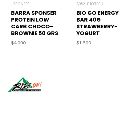
|
SPONSER
8982
|
BIOTECH
Agotado
Agotado
BARRA SPONSER
BIO GO ENERGY
PROTEIN LOW
BAR 40G
CARB CHOCO-
STRAWBERRY-
BROWNIE 50 GRS
YOGURT
$4.000
$1.500
Síguenos
CONTÁCTANOS
ventas@rideon.cl
56942237877