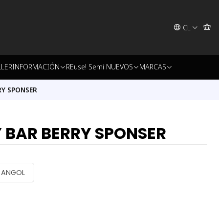
CL
LLER
INFORMACIÓN
REuse! Semi NUEVOS
MARCAS
RY SPONSER
 BAR BERRY SPONSER
- ANGOL