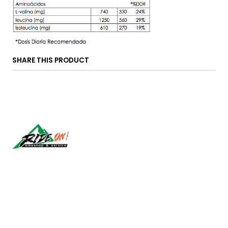
SHARE THIS PRODUCT
Síguenos
CONTACT US
ventas@rideon.cl
56942237877