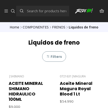
Home
COMPONENTES
FRENOS
Liquidos de freno
Liquidos de freno
Filters
|
SHIMANO
0721631
|
MAGURA
Out of stock
ACEITE MINERAL
Aceite Mineral
SHIMANO
Magura Royal
HIDRAULICO
Blood 1 Lt
100ML
$54.990
$9.000