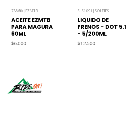
7886tk
|
EZMTB
SLS1091
|
SOLFIES
Out of stock
Out of stock
ACEITE EZMTB
LIQUIDO DE
PARA MAGURA
FRENOS - DOT 5.1
60ML
- 5/200ML
$6.000
$12.500
Síguenos
CONTACT US
ventas@rideon.cl
56942237877