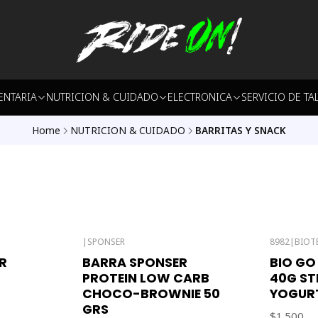
ENTARIA
NUTRICION & CUIDADO
ELECTRONICA
SERVICIO DE TA
Home
NUTRICION & CUIDADO
BARRITAS Y SNACK
|
SPONSER
8982
|
BIOT
Out of stock
Out of sto
R
BARRA SPONSER
BIO GO
PROTEIN LOW CARB
40G S
CHOCO-BROWNIE 50
YOGUR
GRS
$1.500