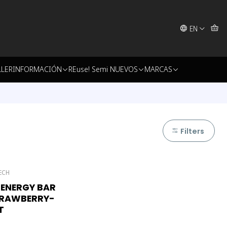
EN
LLER
INFORMACIÓN
REuse! Semi NUEVOS
MARCAS
Filters
ECH
ck
 ENERGY BAR
TRAWBERRY-
T