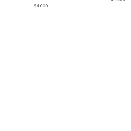
$4.000
CONTACT US
ventas@rideon.cl
56942237877