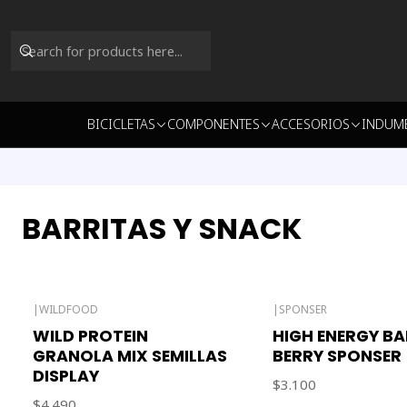
BICICLETAS
COMPONENTES
ACCESORIOS
INDUM
BARRITAS Y SNACK
|
WILDFOOD
|
SPONSER
Out of stock
WILD PROTEIN
HIGH ENERGY BA
GRANOLA MIX SEMILLAS
BERRY SPONSER
DISPLAY
$3.100
$4.490