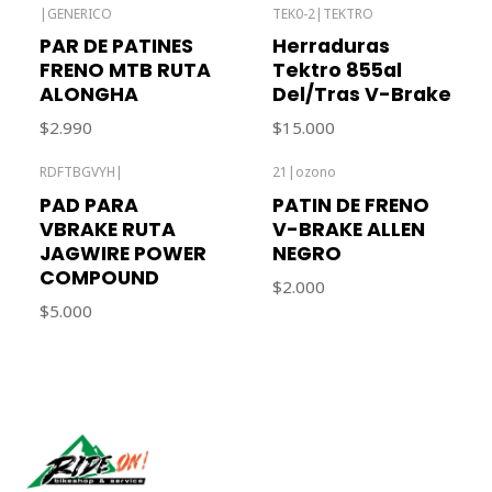
|
GENERICO
TEK0-2
|
TEKTRO
Out of stock
PAR DE PATINES
Herraduras
FRENO MTB RUTA
Tektro 855al
ALONGHA
Del/Tras V-Brake
$2.990
$15.000
RDFTBGVYH
|
21
|
ozono
PAD PARA
PATIN DE FRENO
VBRAKE RUTA
V-BRAKE ALLEN
JAGWIRE POWER
NEGRO
COMPOUND
$2.000
$5.000