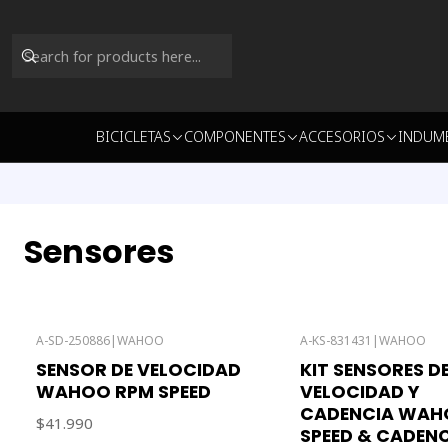
BICICLETAS
COMPONENTES
ACCESORIOS
INDUM
Sensores
A-SD-250886
|
WAHOO
A-KS-831431
|
WAHOO
SENSOR DE VELOCIDAD
KIT SENSORES D
WAHOO RPM SPEED
VELOCIDAD Y
CADENCIA WAH
$41.990
SPEED & CADEN