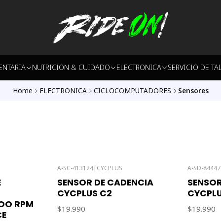
ENTARIA
NUTRICION & CUIDADO
ELECTRONICA
SERVICIO DE TA
Home
ELECTRONICA
CICLOCOMPUTADORES
Sensores
A-SC-413124
|
CYCPLUS
A-SD-84447
E
SENSOR DE CADENCIA
SENSOR
CYCPLUS C2
CYCPLU
OO RPM
$19.990
$19.990
CE