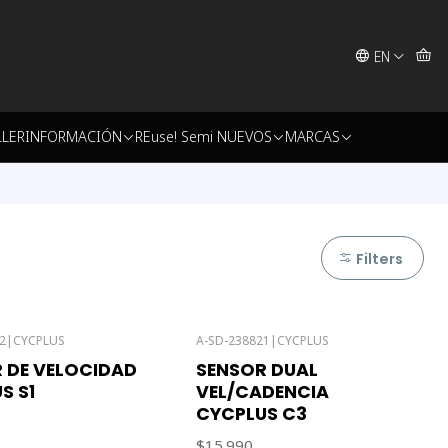
EN
LLER
INFORMACIÓN
REuse! Semi NUEVOS
MARCAS
Filters
2
|
CYCPLUS
A-SD-238821
|
CYCPLUS
 DE VELOCIDAD
SENSOR DUAL
S S1
VEL/CADENCIA
CYCPLUS C3
$15.990