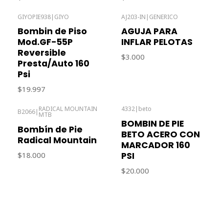
GIYOPIE938
|
GIYO
AJ203-IN
|
GENERICO
Agotado
Bombin de Piso
AGUJA PARA
Mod.GF-55P
INFLAR PELOTAS
Reversible
$3.000
Presta/Auto 160
Psi
$19.997
RADICAL MOUNTAIN
4332
|
beto
B2066
|
MTB
Agotado
BOMBIN DE PIE
Bombín de Pie
BETO ACERO CON
Radical Mountain
MARCADOR 160
PSI
$18.000
$20.000