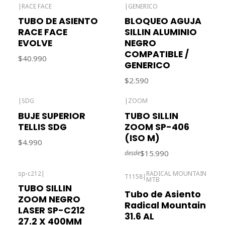
|
RACE FACE
|
GENERICO
TUBO DE ASIENTO
BLOQUEO AGUJA
RACE FACE
SILLIN ALUMINIO
EVOLVE
NEGRO
COMPATIBLE /
$40.990
GENERICO
$2.590
|
SDG
|
ZOOM
Agotado
BUJE SUPERIOR
TUBO SILLIN
TELLIS SDG
ZOOM SP-406
(ISO M)
$4.990
$15.990
desde
sp-c212
|
RADICAL MOUNTAIN
T1158
|
MTB
Agotado
Agotado
TUBO SILLIN
Tubo de Asiento
ZOOM NEGRO
Radical Mountain
LASER SP-C212
31.6 AL
27.2 X 400MM