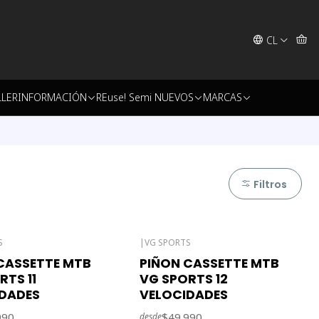
CL
LLER
INFORMACIÓN
REuse! Semi NUEVOS
MARCAS
Filtros
S
|
VG SPORTS
Agotado
CASSETTE MTB
PIÑON CASSETTE MTB
RTS 11
VG SPORTS 12
DADES
VELOCIDADES
990
$49.990
desde