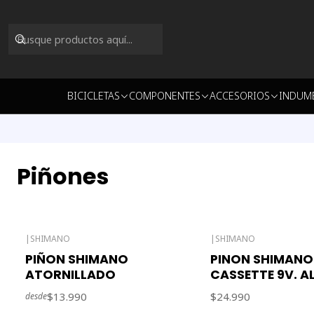
BICICLETAS
COMPONENTES
ACCESORIOS
INDUM
Piñones
|
SHIMANO
|
SHIMANO
PIÑON SHIMANO
PINON SHIMANO
ATORNILLADO
CASSETTE 9V. A
$13.990
$24.990
desde