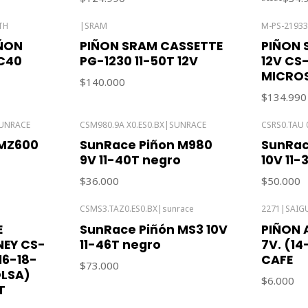
TH
|
SRAM
M-PS-2193
Agotado
Agotado
IÑON
PIÑON SRAM CASSETTE
PIÑON 
C40
PG-1230 11-50T 12V
12V CS
MICROS
$140.000
$134.990
UNRACE
CSM980.9A X0.ES0.BX
|
SUNRACE
CSRS0.TAU 
Agotado
Agotado
 MZ600
SunRace Piñon M980
SunRac
9V 11-40T negro
10V 11-
$36.000
$50.000
CSMS3.TAZ0.ES0.BX
|
sunrace
2271
|
SAIG
E
SunRace Piñón MS3 10V
PIÑON 
EY CS-
11-46T negro
7V. (1
16-18-
CAFE
$73.000
OLSA)
$6.000
T