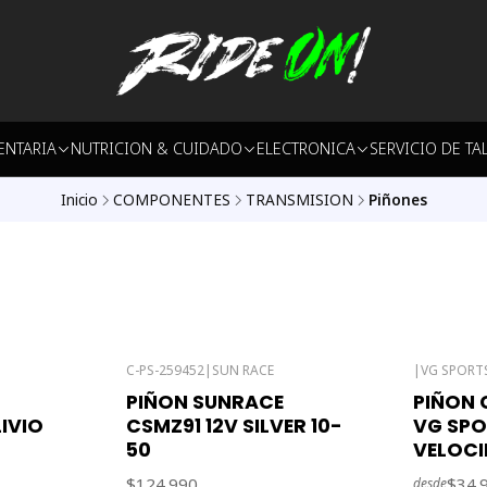
ENTARIA
NUTRICION & CUIDADO
ELECTRONICA
SERVICIO DE TA
Inicio
COMPONENTES
TRANSMISION
Piñones
C-PS-259452
|
SUN RACE
|
VG SPORT
PIÑON SUNRACE
PIÑON 
LIVIO
CSMZ91 12V SILVER 10-
VG SPO
50
VELOCI
$124.990
$34.
desde