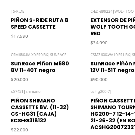
|
S-RIDE
C-ED-899224
|
WOLF TOO
PIÑON S-RIDE RUTA 8
EXTENSOR DE P
SPEED CASSETTE
WOLF TOOTH G
RED
$17.990
$34.990
CSM680.8A X0.ES0.BX
|
SUNRACE
CSMZ600.WA10.ES1.BX
|
S
Agotado
Agotado
SunRace Piñon M680
SunRace Piñón
8V 11-40T negro
12V 11-51T negro
$20.000
$90.000
s57451
|
shimano
cs-hg200-7
|
Agotado
Agotado
PIÑON SHIMANO
PIÑON CASSETT
CASSETTE 8V. (11-32)
SHIMANO TOURN
CS-HG31 (CAJA)
HG200-7 12-14-
ECSHG318132
21-26-32 (EN B
ACSHG2007232
$22.000