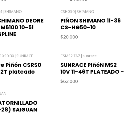
34
|
SHIMANO
CSHG50
|
SHIMANO
Agotado
SHIMANO DEORE
PIÑON SHIMANO 11-36
-M6100 10-51
CS-HG50-10
PLINE
$20.000
0.XS0.BX
|
SUNRACE
CSMS2.TAZ
|
sunrace
Agotado
e Piñón CSRS0
SUNRACE PIñóN MS2
32T plateado
10V 11-46T PLATEADO -
$62.000
UAN
ATORNILLADO
4-28) SAIGUAN