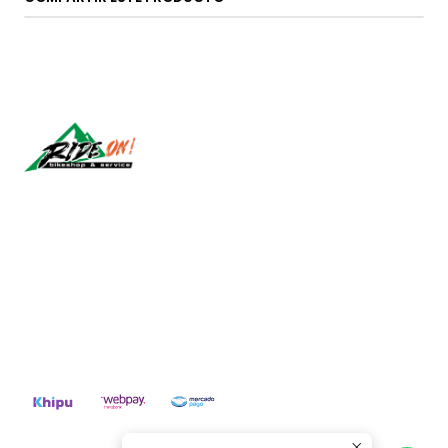
Síguenos
CONTÁCTANOS
ventas@rideon.cl
56942237877