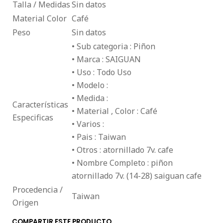
Talla / Medidas
Sin datos
Material Color
Café
Peso
Sin datos
• Sub categoria : Piñon
• Marca : SAIGUAN
• Uso : Todo Uso
• Modelo :
• Medida :
Características
• Material , Color : Café
Especificas
• Varios :
• Pais : Taiwan
• Otros : atornillado 7v. cafe
• Nombre Completo : piñon
atornillado 7v. (14-28) saiguan cafe
Procedencia /
Taiwan
Origen
COMPARTIR ESTE PRODUCTO