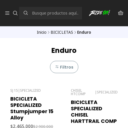
Inicio
BICICLETAS
Enduro
Enduro
Filtros
SJ 15
|
SPECIALIZED
CHISEL
|
SPECIALIZED
HTCOMP
-15% OFF
-15% OFF
BICICLETA
BICICLETA
Agotado
Agotado
SPECIALIZED
SPECIALIZED
Stumpjumper 15
CHISEL
Alloy
HARTTRAIL COMP
$2.465.000
$2.900.000