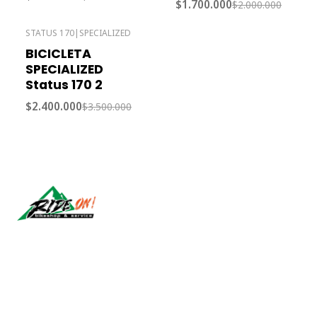
$1.700.000
$2.000.000
STATUS 170
|
SPECIALIZED
-31% OFF
BICICLETA
Agotado
SPECIALIZED
Status 170 2
$2.400.000
$3.500.000
Síguenos
CONTÁCTANOS
ventas@rideon.cl
56942237877