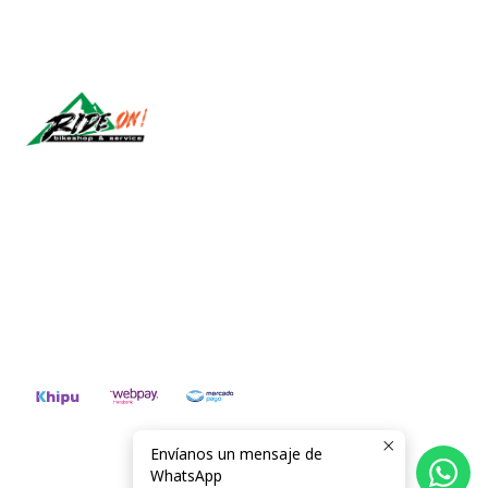
Síguenos
CONTÁCTANOS
ventas@rideon.cl
56942237877
Envíanos un mensaje de
2026 RIDE ON!.
WhatsApp
Todos los derechos reservados.
Desarrollado por Jumpseller
.