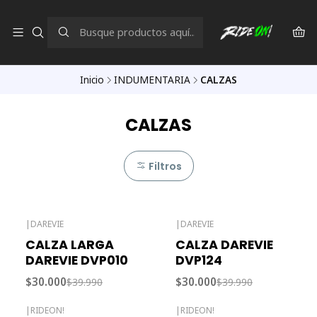
Inicio
INDUMENTARIA
CALZAS
CALZAS
Filtros
|
DAREVIE
|
DAREVIE
-25% OFF
-25% OFF
CALZA LARGA
CALZA DAREVIE
Agotado
Agotado
DAREVIE DVP010
DVP124
$30.000
$30.000
$39.990
$39.990
|
RIDEON!
|
RIDEON!