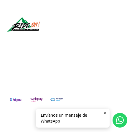
Síguenos
CONTÁCTANOS
ventas@rideon.cl
56942237877
Envíanos un mensaje de
2026 RIDE ON!.
WhatsApp
Todos los derechos reservados.
Desarrollado por Jumpseller
.