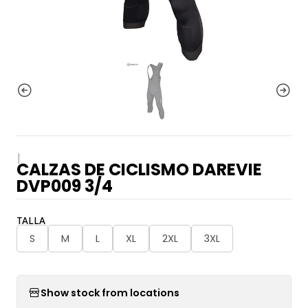
|
CALZAS DE CICLISMO DAREVIE
DVP009 3/4
TALLA
S
M
L
XL
2XL
3XL
Show stock from locations