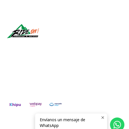
Síguenos
CONTÁCTANOS
ventas@rideon.cl
56942237877
Envíanos un mensaje de
2026 RIDE ON!.
WhatsApp
Todos los derechos reservados.
Desarrollado por Jumpseller
.