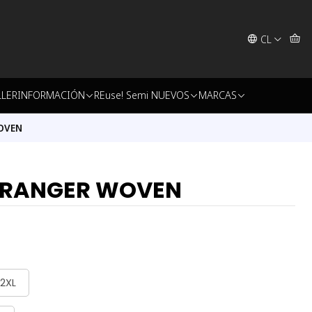
CL
LLER
INFORMACIÓN
REuse! Semi NUEVOS
MARCAS
OVEN
 RANGER WOVEN
2XL