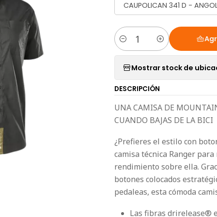
CAUPOLICAN 341 D - ANGO
Agr
Cantidad
Mostrar stock de ubica
DESCRIPCIÓN
UNA CAMISA DE MOUNTAIN 
CUANDO BAJAS DE LA BICI
¿Prefieres el estilo con boto
camisa técnica Ranger para m
rendimiento sobre ella. Gra
botones colocados estratégi
pedaleas, esta cómoda camisa
Las fibras drirelease® 