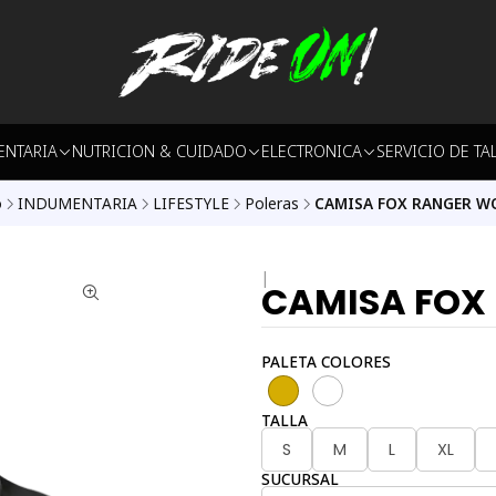
ENTARIA
NUTRICION & CUIDADO
ELECTRONICA
SERVICIO DE TA
o
INDUMENTARIA
LIFESTYLE
Poleras
CAMISA FOX RANGER W
|
CAMISA FOX
PALETA COLORES
TALLA
S
M
L
XL
SUCURSAL