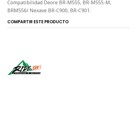
Compatibilidad Deore BR-M555, BR-M555-M,
BRM556/ Nexave BR-C900, BR-C901.
COMPARTIR ESTE PRODUCTO
Síguenos
CONTÁCTANOS
ventas@rideon.cl
56942237877