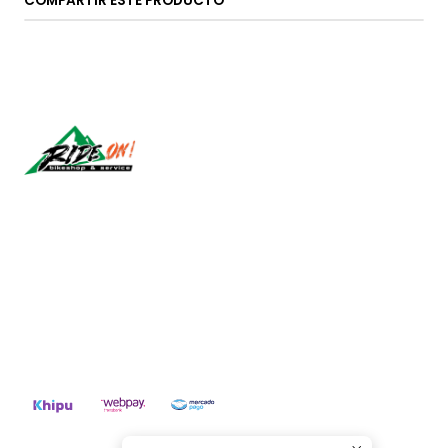
COMPARTIR ESTE PRODUCTO
Síguenos
CONTÁCTANOS
ventas@rideon.cl
56942237877