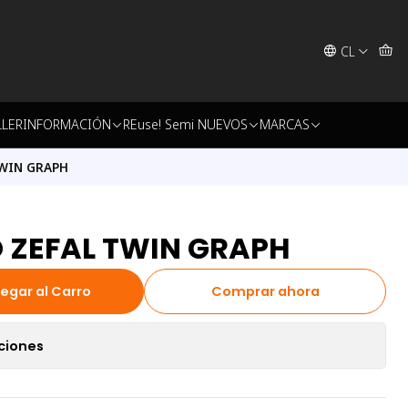
CL
LLER
INFORMACIÓN
REuse! Semi NUEVOS
MARCAS
WIN GRAPH
ZEFAL TWIN GRAPH
egar al Carro
Comprar ahora
ciones