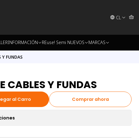
CL
LLER
INFORMACIÓN
REuse! Semi NUEVOS
MARCAS
 Y FUNDAS
E CABLES Y FUNDAS
egar al Carro
Comprar ahora
ciones