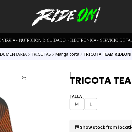
ENTARIA
NUTRICION & CUIDADO
ELECTRONICA
SERVICIO DE TA
NDUMENTARIA
TRICOTAS
Manga corta
TRICOTA TEAM RIDEON!
|
TRICOTA TEA
TALLA
M
L
Show stock from locat