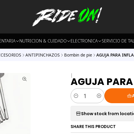
ENTARIA
NUTRICION & CUIDADO
ELECTRONICA
SERVICIO DE TA
CCESORIOS
ANTIPINCHAZOS
Bombin de pie
AGUJA PARA INFLA
|
AGUJA PARA 
Quantity
Show stock from locat
SHARE THIS PRODUCT