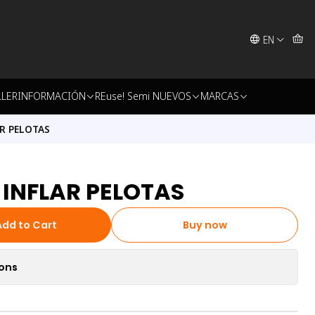
EN
LLER
INFORMACIÓN
REuse! Semi NUEVOS
MARCAS
R PELOTAS
INFLAR PELOTAS
Add to Cart
Buy now
ions