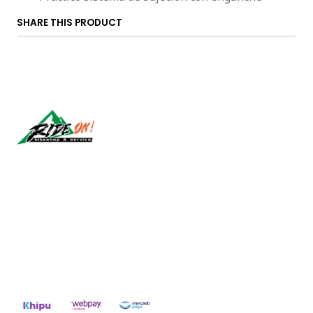
SHARE THIS PRODUCT
Síguenos
CONTACT US
ventas@rideon.cl
56942237877