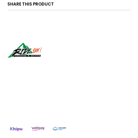
SHARE THIS PRODUCT
Síguenos
CONTACT US
ventas@rideon.cl
56942237877