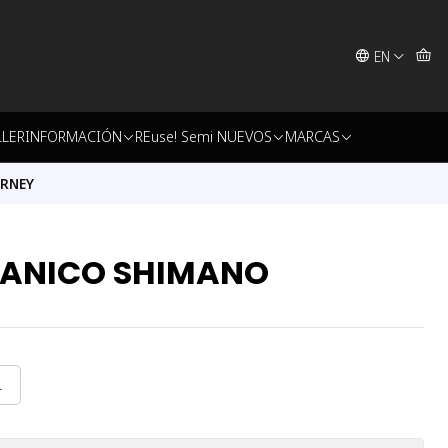
EN
LLER
INFORMACIÓN
REuse! Semi NUEVOS
MARCAS
URNEY
CANICO SHIMANO
L