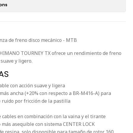
ions
a de freno disco mecánico - MTB
o SHIMANO TOURNEY TX ofrece un rendimiento de freno
suave y ligero.
AS
able con acción suave y ligera
s más ancha (+20% con respecto a BR-M416-A) para
 ruido por fricción de la pastilla
 cables en combinación con la vaina y el tirante
o más asequible con sistema CENTER LOCK
de resina, solo disponible para tamaño de rotor 160